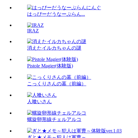
はっぴーだうなーぷらん...
IRAZ
消えたイルカちゃんの謎
Pistole Magier(体験版)
こっくりさんの墓（前編）
人喰いさん
螺旋卵形線チェルアルコ
ぎと★メモ～犯人は軍曹～...