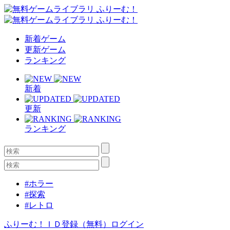
新着ゲーム
更新ゲーム
ランキング
新着
更新
ランキング
#ホラー
#探索
#レトロ
ふりーむ！ＩＤ登録（無料）
ログイン