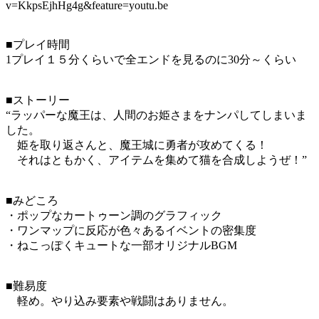
v=KkpsEjhHg4g&feature=youtu.be
■プレイ時間
1プレイ１５分くらいで全エンドを見るのに30分～くらい
■ストーリー
“ラッパーな魔王は、人間のお姫さまをナンパしてしまいま
した。
姫を取り返さんと、魔王城に勇者が攻めてくる！
それはともかく、アイテムを集めて猫を合成しようぜ！”
■みどころ
・ポップなカートゥーン調のグラフィック
・ワンマップに反応が色々あるイベントの密集度
・ねこっぽくキュートな一部オリジナルBGM
■難易度
軽め。やり込み要素や戦闘はありません。