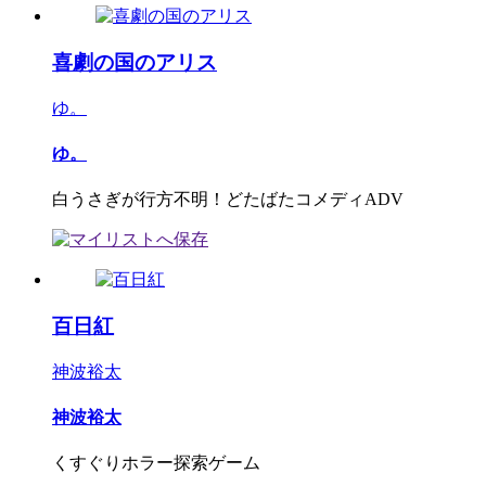
喜劇の国のアリス
ゆ。
ゆ。
白うさぎが行方不明！どたばたコメディADV
百日紅
神波裕太
神波裕太
くすぐりホラー探索ゲーム