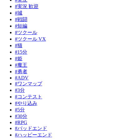
#実況 歓迎
#城
#戦闘
#短編
#ツクール
#ツクール VX
#猫
#15分
#姫
#魔王
#勇者
#ADV
#ワンマップ
#3分
#コンテスト
#やり込み
#5分
#30分
#RPG
#バッドエンド
#ハッピーエンド