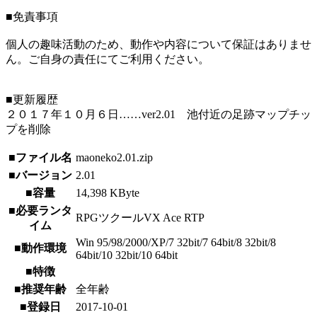
■免責事項
個人の趣味活動のため、動作や内容について保証はありませ
ん。ご自身の責任にてご利用ください。
■更新履歴
２０１７年１０月６日……ver2.01 池付近の足跡マップチッ
プを削除
■ファイル名
maoneko2.01.zip
■バージョン
2.01
■容量
14,398 KByte
■必要ランタ
RPGツクールVX Ace RTP
イム
Win 95/98/2000/XP/7 32bit/7 64bit/8 32bit/8
■動作環境
64bit/10 32bit/10 64bit
■特徴
■推奨年齢
全年齢
■登録日
2017-10-01