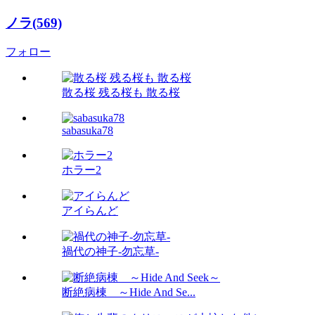
ノラ(569)
フォロー
散る桜 残る桜も 散る桜
sabasuka78
ホラー2
アイらんど
禍代の神子-勿忘草-
断絶病棟 ～Hide And Se...