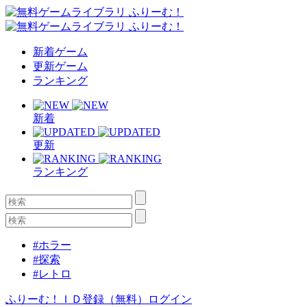
新着ゲーム
更新ゲーム
ランキング
新着
更新
ランキング
#ホラー
#探索
#レトロ
ふりーむ！ＩＤ登録（無料）
ログイン