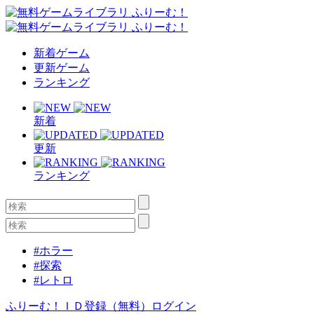
新着ゲーム
更新ゲーム
ランキング
新着
更新
ランキング
#ホラー
#探索
#レトロ
ふりーむ！ＩＤ登録（無料）
ログイン