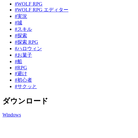
#WOLF RPG
#WOLF RPG エディター
#実況
#城
#スキル
#探索
#探索 RPG
#ハロウィン
#お菓子
#船
#RPG
#避け
#初心者
#サクッと
ダウンロード
Windows