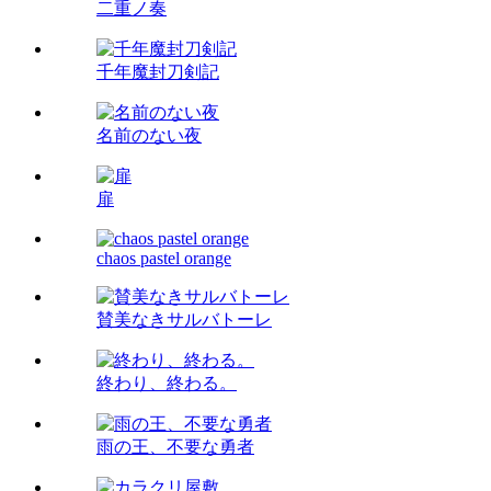
二重ノ奏
千年魔封刀剣記
名前のない夜
扉
chaos pastel orange
賛美なきサルバトーレ
終わり、終わる。
雨の王、不要な勇者