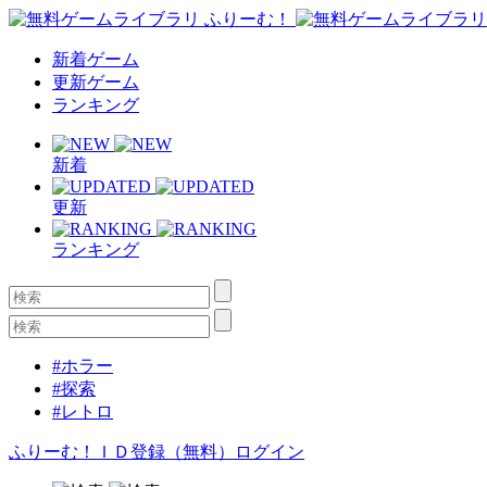
新着ゲーム
更新ゲーム
ランキング
新着
更新
ランキング
#ホラー
#探索
#レトロ
ふりーむ！ＩＤ登録（無料）
ログイン