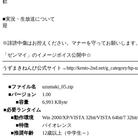
歓
■実況・生放送について
迎
※誹謗中傷はお控えください。マナーを守ってお願いします
「ゼンマイ」のイメージボイス公開中☆
━━━━━━━━━━━━━━━━━━━━━━━━━━━
うずまきねんび公式サイト→http://kento-2nd.net/g_category/hp-uzu
━━━━━━━━━━━━━━━━━━━━━━━━━━━
■ファイル名
uzumaki_05.zip
■バージョン
1.00
■容量
6,993 KByte
■必要ランタイム
■動作環境
Win 2000/XP/VISTA 32bit/VISTA 64bit/7 32bit/
■特徴
バイオレンス
■推奨年齢
12歳以上（中学生～）