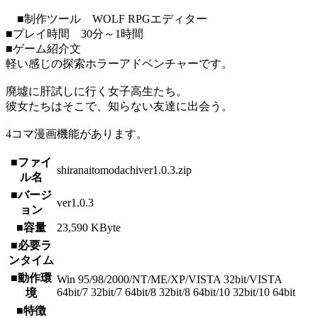
■制作ツール WOLF RPGエディター
■プレイ時間 30分～1時間
■ゲーム紹介文
軽い感じの探索ホラーアドベンチャーです。
廃墟に肝試しに行く女子高生たち。
彼女たちはそこで、知らない友達に出会う。
4コマ漫画機能があります。
■ファイ
shiranaitomodachiver1.0.3.zip
ル名
■バージ
ver1.0.3
ョン
■容量
23,590 KByte
■必要ラ
ンタイム
■動作環
Win 95/98/2000/NT/ME/XP/VISTA 32bit/VISTA
64bit/7 32bit/7 64bit/8 32bit/8 64bit/10 32bit/10 64bit
境
■特徴