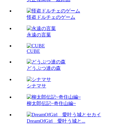
怪盗ドルチェのゲーム
永遠の言葉
CUBE
どうぶつ達の森
シナマサ
柳太郎伝記~奇住山編~
DreamOfGirl 愛叶う城と...