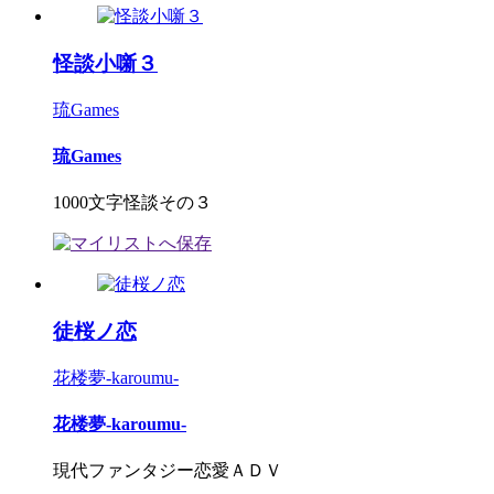
怪談小噺３
琉Games
琉Games
1000文字怪談その３
徒桜ノ恋
花楼夢-karoumu-
花楼夢-karoumu-
現代ファンタジー恋愛ＡＤＶ