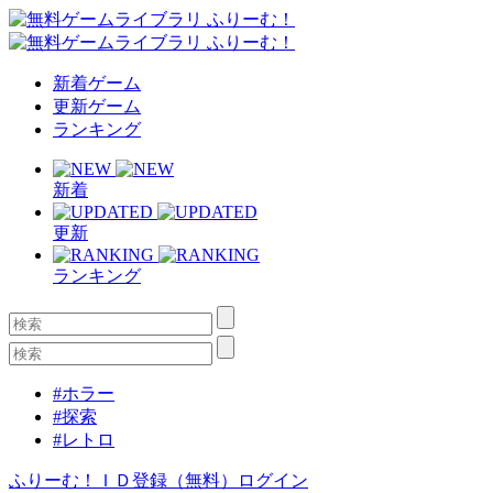
新着ゲーム
更新ゲーム
ランキング
新着
更新
ランキング
#ホラー
#探索
#レトロ
ふりーむ！ＩＤ登録（無料）
ログイン