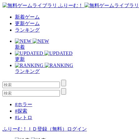
新着ゲーム
更新ゲーム
ランキング
新着
更新
ランキング
#ホラー
#探索
#レトロ
ふりーむ！ＩＤ登録（無料）
ログイン