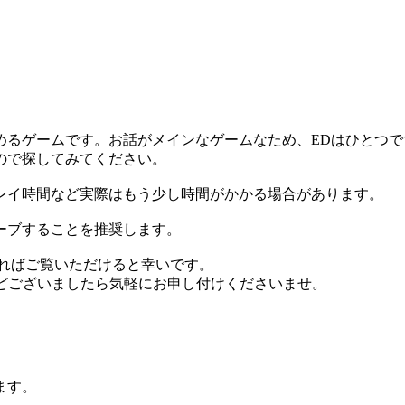
めるゲームです。お話がメインなゲームなため、EDはひとつで
ので探してみてください。
レイ時間など実際はもう少し時間がかかる場合があります。
ーブすることを推奨します。
まればご覧いただけると幸いです。
どございましたら気軽にお申し付けくださいませ。
ます。