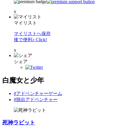
x
マイリスト
マイリストへ保存
後で便利♪ Click!
x
シェア
白魔女と少年
#アドベンチャーゲーム
#脱出アドベンチャー
死神ラビット