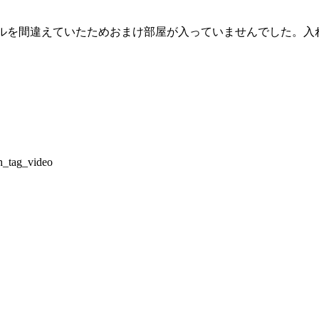
るファイルを間違えていたためおまけ部屋が入っていませんでした。
_tag_video