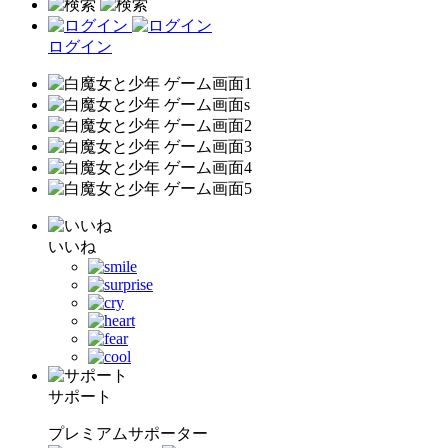
ログイン
いいね
サポート
プレミアムサポーター