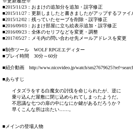
※更新履歴※
■2015/11/23：おまけの追加分を追加・誤字修正
■2015/11/27：更新しましたと書きましたがアップす
■2015/12/02：残っていたセーブを削除・誤字修正
■2016/09/03：おまけ部屋に立ち絵表示追加・誤字修正
■2016/09/23：全体のセリフなどを変更・調整
■2017/05/27：メモ内の問い合わせ先メールアドレスを変更
■制作ツール WOLF RPGEエディター
■プレイ時間 30分～60分
■紹介動画 http://www.nicovideo.jp/watch/sm27679625?ref=search
■あらすじ
イタズラをする白魔女の討伐を命じられたが、逆に
乗り込んだ屋敷に閉じ込められてしまったようだ。
不思議な七つの扉の中になにか鍵があるだろうか？
早くこんな所は出たい……。
■メインの登場人物