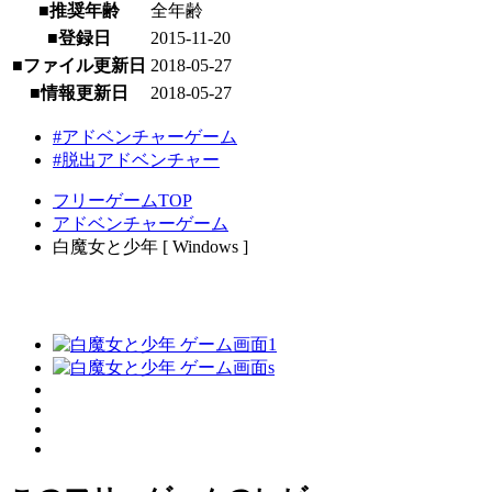
■推奨年齢
全年齢
■登録日
2015-11-20
■ファイル更新日
2018-05-27
■情報更新日
2018-05-27
#アドベンチャーゲーム
#脱出アドベンチャー
フリーゲームTOP
アドベンチャーゲーム
白魔女と少年 [ Windows ]