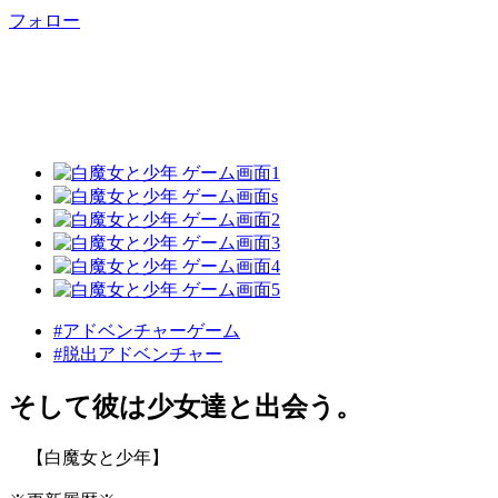
フォロー
#アドベンチャーゲーム
#脱出アドベンチャー
そして彼は少女達と出会う。
【白魔女と少年】