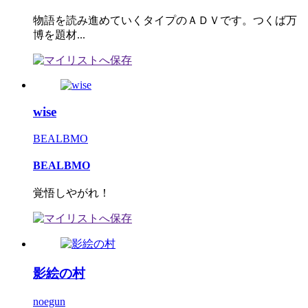
物語を読み進めていくタイプのＡＤＶです。つくば万
博を題材...
wise
BEALBMO
BEALBMO
覚悟しやがれ！
影絵の村
noegun