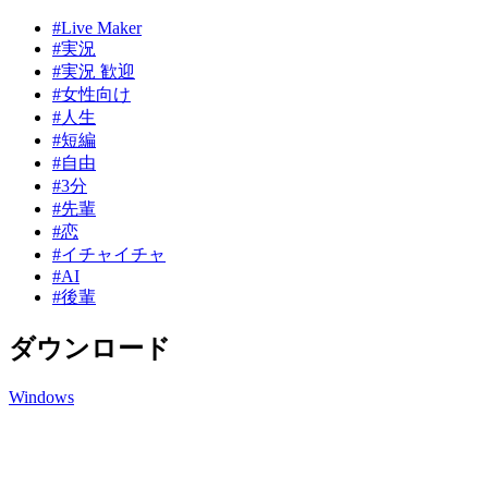
#Live Maker
#実況
#実況 歓迎
#女性向け
#人生
#短編
#自由
#3分
#先輩
#恋
#イチャイチャ
#AI
#後輩
ダウンロード
Windows