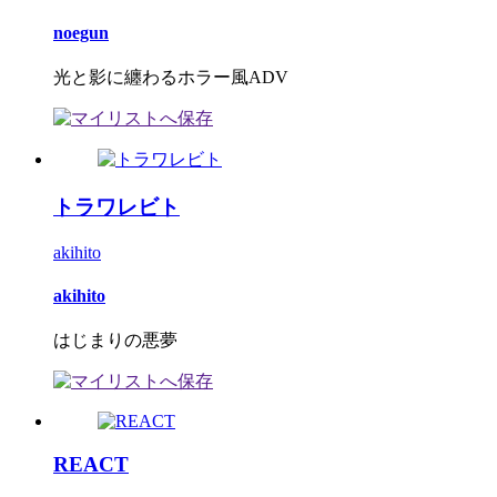
noegun
光と影に纏わるホラー風ADV
トラワレビト
akihito
akihito
はじまりの悪夢
REACT