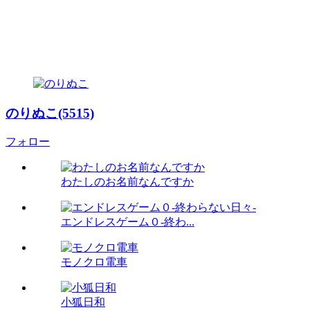
のりぬこ(5515)
フォロー
わたしのお名前なんですか
エンドレスゲーム０-終わ...
モノクロ電車
小狐日和