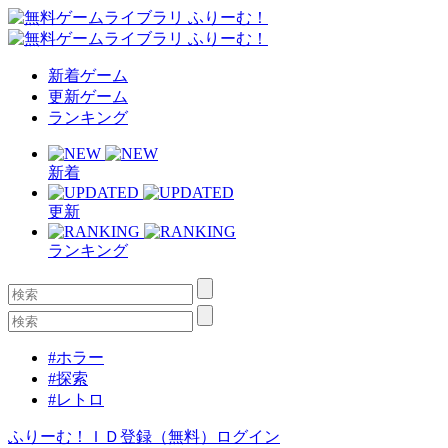
新着ゲーム
更新ゲーム
ランキング
新着
更新
ランキング
#ホラー
#探索
#レトロ
ふりーむ！ＩＤ登録（無料）
ログイン