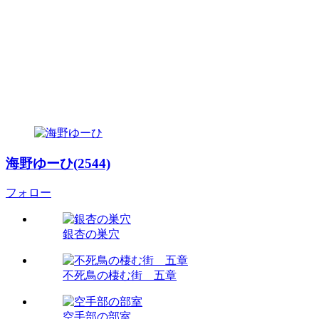
海野ゆーひ(2544)
フォロー
銀杏の巣穴
不死鳥の棲む街 五章
空手部の部室