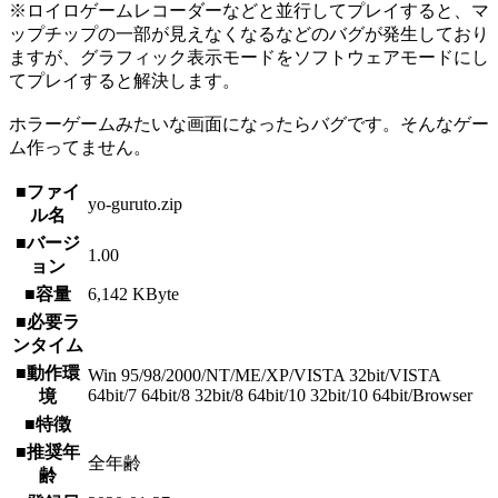
※ロイロゲームレコーダーなどと並行してプレイすると、マ
ップチップの一部が見えなくなるなどのバグが発生しており
ますが、グラフィック表示モードをソフトウェアモードにし
てプレイすると解決します。
ホラーゲームみたいな画面になったらバグです。そんなゲー
ム作ってません。
■ファイ
yo-guruto.zip
ル名
■バージ
1.00
ョン
■容量
6,142 KByte
■必要ラ
ンタイム
■動作環
Win 95/98/2000/NT/ME/XP/VISTA 32bit/VISTA
64bit/7 64bit/8 32bit/8 64bit/10 32bit/10 64bit/Browser
境
■特徴
■推奨年
全年齢
齢