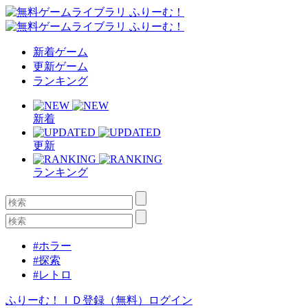
新着ゲーム
更新ゲーム
ランキング
新着
更新
ランキング
#ホラー
#探索
#レトロ
ふりーむ！ＩＤ登録（無料）
ログイン