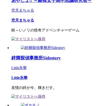
あやじょ!! ～綾椎女子高不思議研究会～
空月まちゃる
空月まちゃる
軽～いノリの怪奇アドベンチャーゲーム
絆輝探偵事務所Sidestory
Little氷華
Little氷華
友情の絆が今、輝きだす。