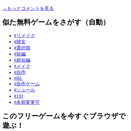
→もっとコメントを見る
似た無料ゲームをさがす（自動）
#リメイク
#彼女
#選択肢
#短編
#超短編
#メイク
#自作
#BL
#自作ゲーム
#シュール
#1分
#名前変更可
このフリーゲームを今すぐブラウザで
遊ぶ！