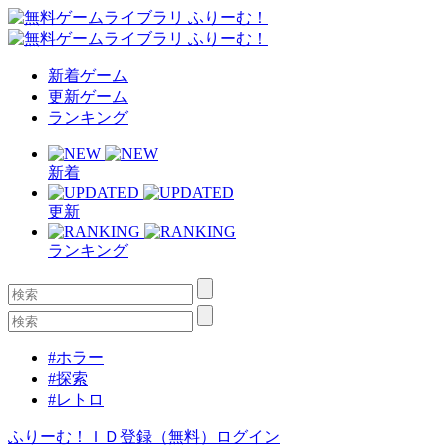
新着ゲーム
更新ゲーム
ランキング
新着
更新
ランキング
#ホラー
#探索
#レトロ
ふりーむ！ＩＤ登録（無料）
ログイン