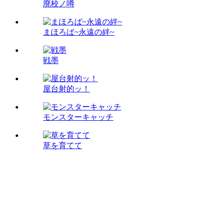
廃校ノ噂
まほろば~永遠の絆~
戦墨
屋台射的ッ！
モンスターキャッチ
草を育てて