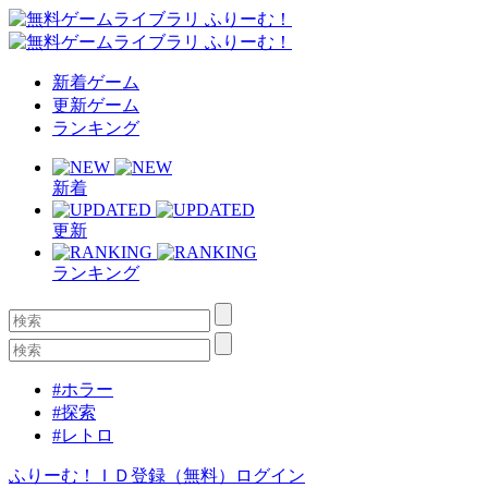
新着ゲーム
更新ゲーム
ランキング
新着
更新
ランキング
#ホラー
#探索
#レトロ
ふりーむ！ＩＤ登録（無料）
ログイン