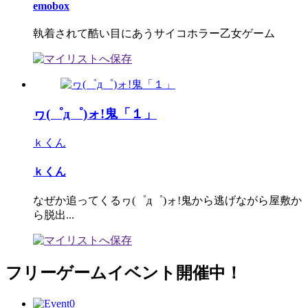
emobox
執着されて酷い目にあうサイコホラー乙女ゲーム
ヮ(゜д゜)ォ!鬼「１」
ｋくん
ｋくん
なぜか追ってくるヮ(゜д゜)ォ!鬼から逃げながら屋敷か
ら脱出...
フリーゲームイベント開催中！