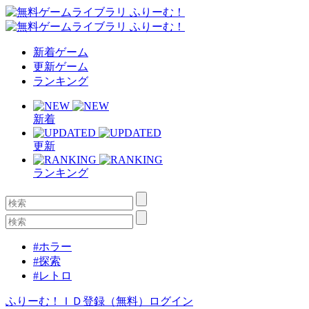
新着ゲーム
更新ゲーム
ランキング
新着
更新
ランキング
#ホラー
#探索
#レトロ
ふりーむ！ＩＤ登録（無料）
ログイン