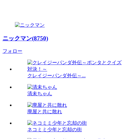
ニックマン(8750)
フォロー
クレイジーパンダ外伝～...
清未ちゃん
廃屋と共に散れ
ネコミミ少年と忘却の街