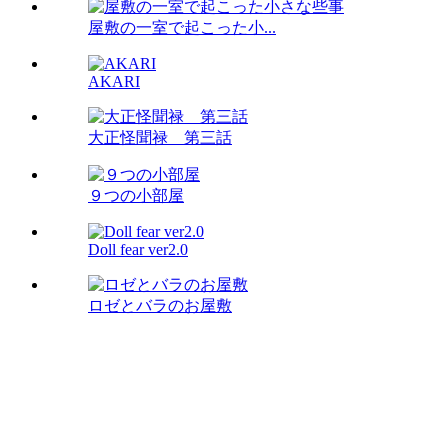
屋敷の一室で起こった小...
AKARI
大正怪聞禄 第三話
９つの小部屋
Doll fear ver2.0
ロゼとバラのお屋敷