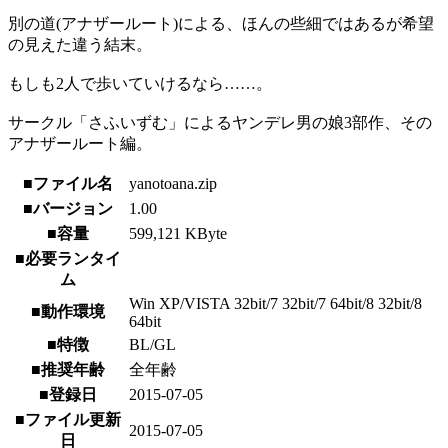
別の道(アナザールート)による、ほんの些細ではあるが希望
の見えた違う結末。
もしも2人で歩いていけるなら……。
サークル「さふいずむ」によるヤンデレ男の娘3部作、その
アナザールート編。
■ファイル名
yanotoana.zip
■バージョン
1.00
■容量
599,121 KByte
■必要ランタイ
ム
Win XP/VISTA 32bit/7 32bit/7 64bit/8 32bit/8
■動作環境
64bit
■特徴
BL/GL
■推奨年齢
全年齢
■登録日
2015-07-05
■ファイル更新
2015-07-05
日