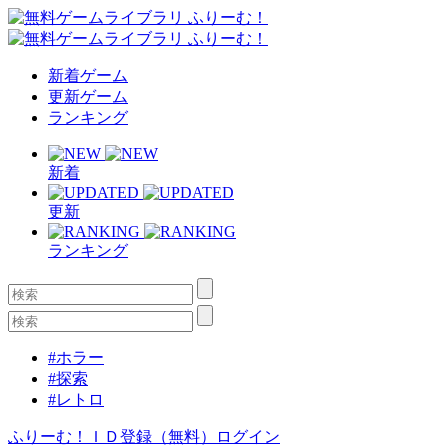
新着ゲーム
更新ゲーム
ランキング
新着
更新
ランキング
#ホラー
#探索
#レトロ
ふりーむ！ＩＤ登録（無料）
ログイン