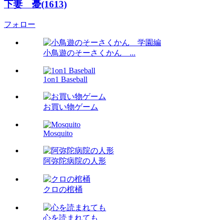
下妻 憂(1613)
フォロー
小鳥遊のそーさくかん ...
1on1 Baseball
お買い物ゲーム
Mosquito
阿弥陀病院の人形
クロの棺桶
心を読まれても