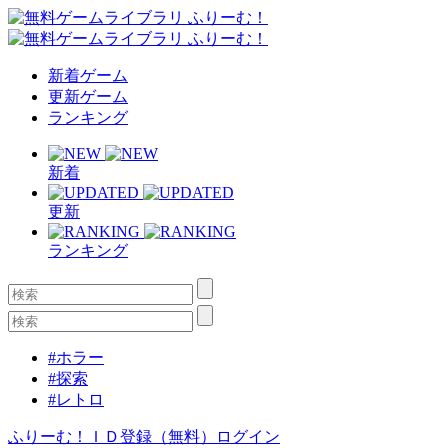
新着ゲーム
更新ゲーム
ランキング
新着
更新
ランキング
#ホラー
#探索
#レトロ
ふりーむ！ＩＤ登録（無料）
ログイン