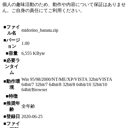
個人の趣味活動のため、動作や内容について保証はありませ
ん。ご自身の責任にてご利用ください。
■ファイ
midorino_banata.zip
ル名
■バージ
1.00
ョン
■容量
6,555 KByte
■必要ラ
ンタイ
ム
Win 95/98/2000/NT/ME/XP/VISTA 32bit/VISTA
■動作環
64bit/7 32bit/7 64bit/8 32bit/8 64bit/10 32bit/10
境
64bit/Browser
■特徴
■推奨年
全年齢
齢
■登録日
2020-06-25
■ファイ