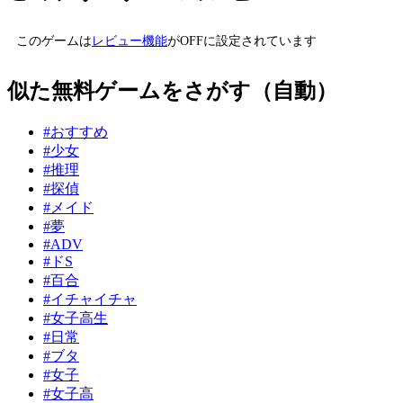
このゲームは
レビュー機能
がOFFに設定されています
似た無料ゲームをさがす（自動）
#おすすめ
#少女
#推理
#探偵
#メイド
#夢
#ADV
#ドS
#百合
#イチャイチャ
#女子高生
#日常
#ブタ
#女子
#女子高