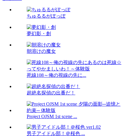
ちゅるるがぽっぽ
夢幻影・創
朝溶けの魔女
死線108～俺の視線の先に...
超絶名探偵の出番だ！
Project OJSM 1st scene ...
男子アイドル部！＠桜色 ...