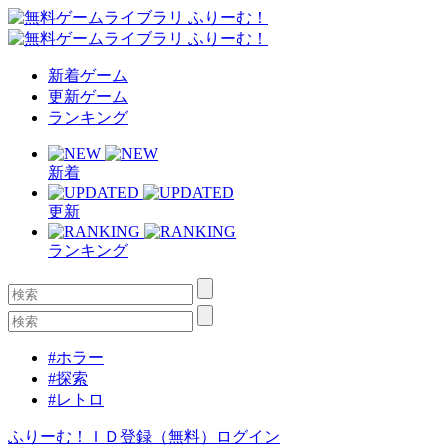
新着ゲーム
更新ゲーム
ランキング
新着
更新
ランキング
#ホラー
#探索
#レトロ
ふりーむ！ＩＤ登録（無料）
ログイン