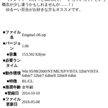
概念が少し違うかもしれませんが……！）
ゆるーい百合がお好きな方もオススメです。
■ファイル
Enigma1.06.zip
名
■バージョ
1.06
ン
■容量
153,592 KByte
■必要ラン
タイム
Win 95/98/2000/NT/ME/XP/VISTA 32bit/VISTA
■動作環境
64bit/7 32bit/7 64bit/8 32bit/8 64bit
■特徴
BL/GL
■推奨年齢
全年齢
■登録日
2014-10-10
■ファイル
2016-05-08
更新日