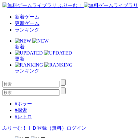
新着ゲーム
更新ゲーム
ランキング
新着
更新
ランキング
#ホラー
#探索
#レトロ
ふりーむ！ＩＤ登録（無料）
ログイン