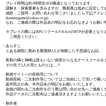
プレイ時間は約1時間全3ED構成となっております。
謎解き・探索要素を含みますが、難易度は低めに設定して
感想・ご質問・お問い合わせ等ございましたら下記アドレ
(kammygame@yahoo.co.jp)
なお、ご連絡の際は作品名の明記をお忘れなきようお願い
※プレイの際にはRPGツクールVXAceのRTPが必要となり
ご用意ください。
・あらすじ
とある病院に勤める看護師2人が体験した不思議なお話。
夜勤の橘と神崎は誰もいない病室からなるナースコールを
その先で2人が見たものとは…？
・動画サイトへの投稿等について
動画投稿・二次創作等についてはご自由にして頂いて構い
盗作防止の為、本作品名の明記をお願いいたします。
金銭の関わる二次創作を行う際は問い合わせ先へご連絡く
作品データの二次配布はご遠慮頂きますようお願いいたし
・制作者