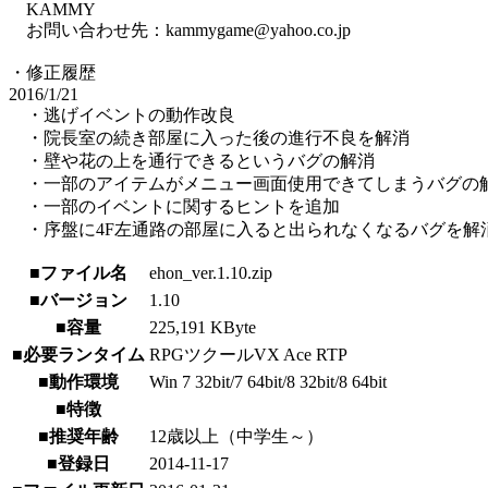
KAMMY
お問い合わせ先：kammygame@yahoo.co.jp
・修正履歴
2016/1/21
・逃げイベントの動作改良
・院長室の続き部屋に入った後の進行不良を解消
・壁や花の上を通行できるというバグの解消
・一部のアイテムがメニュー画面使用できてしまうバグの
・一部のイベントに関するヒントを追加
・序盤に4F左通路の部屋に入ると出られなくなるバグを解
■ファイル名
ehon_ver.1.10.zip
■バージョン
1.10
■容量
225,191 KByte
■必要ランタイム
RPGツクールVX Ace RTP
■動作環境
Win 7 32bit/7 64bit/8 32bit/8 64bit
■特徴
■推奨年齢
12歳以上（中学生～）
■登録日
2014-11-17