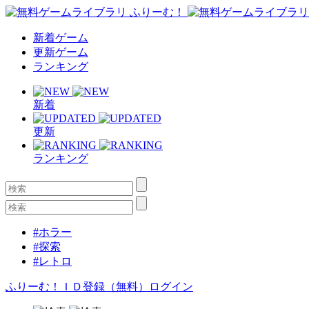
新着ゲーム
更新ゲーム
ランキング
新着
更新
ランキング
#ホラー
#探索
#レトロ
ふりーむ！ＩＤ登録（無料）
ログイン