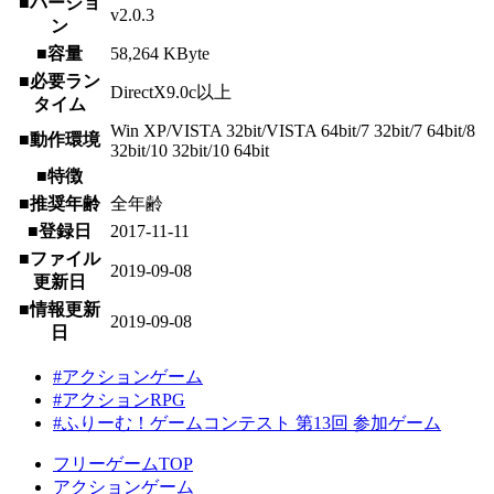
■バージョ
v2.0.3
ン
■容量
58,264 KByte
■必要ラン
DirectX9.0c以上
タイム
Win XP/VISTA 32bit/VISTA 64bit/7 32bit/7 64bit/8
■動作環境
32bit/10 32bit/10 64bit
■特徴
■推奨年齢
全年齢
■登録日
2017-11-11
■ファイル
2019-09-08
更新日
■情報更新
2019-09-08
日
#アクションゲーム
#アクションRPG
#ふりーむ！ゲームコンテスト 第13回 参加ゲーム
フリーゲームTOP
アクションゲーム