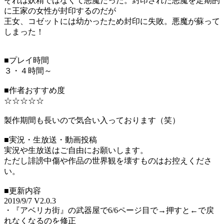
それは妖精ではなくて悪魔だった。封印された悪魔を定期的
に王家の女性が封印するのだが
王女、コゼットには幼かったため封印に失敗。悪魔が蘇って
しまった！
■プレイ時間
３・４時間～
■作者おすすめ度
☆☆☆☆☆
製作期間も長いので気合い入っております（笑）
■実況・生放送・動画投稿
実況や生放送はご自由にお願いします。
ただし誹謗中傷や作品の世界観を壊すものはお控えくださ
い。
■更新内容
2019/9/7 V2.0.3
・『アベリカ街』の武器屋で6/6ページ目で→押すと←で戻
れなくなるのを修正