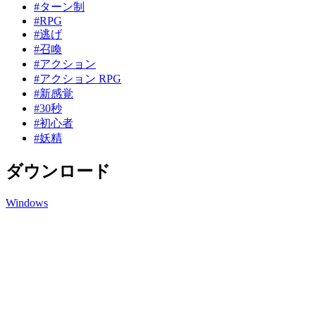
#ターン制
#RPG
#逃げ
#召喚
#アクション
#アクション RPG
#新感覚
#30秒
#初心者
#妖精
ダウンロード
Windows