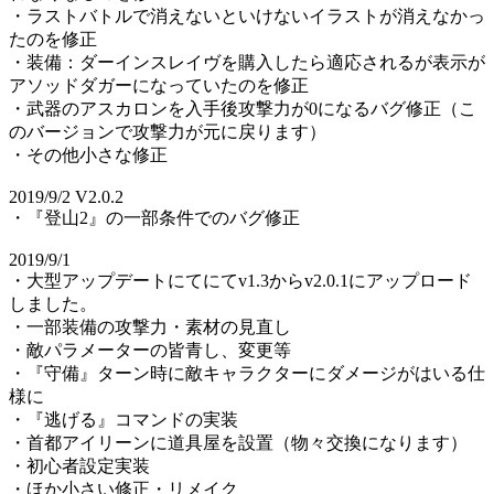
・ラストバトルで消えないといけないイラストが消えなかっ
たのを修正
・装備：ダーインスレイヴを購入したら適応されるが表示が
アソッドダガーになっていたのを修正
・武器のアスカロンを入手後攻撃力が0になるバグ修正（こ
のバージョンで攻撃力が元に戻ります）
・その他小さな修正
2019/9/2 V2.0.2
・『登山2』の一部条件でのバグ修正
2019/9/1
・大型アップデートにてにてv1.3からv2.0.1にアップロード
しました。
・一部装備の攻撃力・素材の見直し
・敵パラメーターの皆青し、変更等
・『守備』ターン時に敵キャラクターにダメージがはいる仕
様に
・『逃げる』コマンドの実装
・首都アイリーンに道具屋を設置（物々交換になります）
・初心者設定実装
・ほか小さい修正・リメイク