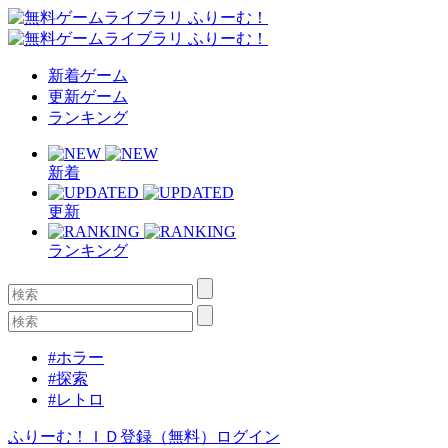
新着ゲーム
更新ゲーム
ランキング
新着
更新
ランキング
#ホラー
#探索
#レトロ
ふりーむ！ＩＤ登録（無料）
ログイン