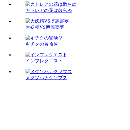
カトレアの花は散らぬ
大妖精VS博麗霊夢
キチクの冒険Ⅳ
インフレクエスト
メクソハナクソブス