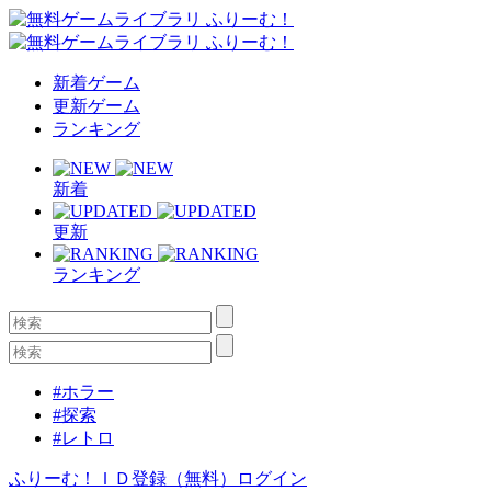
新着ゲーム
更新ゲーム
ランキング
新着
更新
ランキング
#ホラー
#探索
#レトロ
ふりーむ！ＩＤ登録（無料）
ログイン