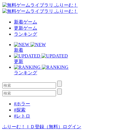
新着ゲーム
更新ゲーム
ランキング
新着
更新
ランキング
#ホラー
#探索
#レトロ
ふりーむ！ＩＤ登録（無料）
ログイン