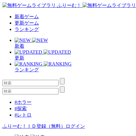
新着ゲーム
更新ゲーム
ランキング
新着
更新
ランキング
#ホラー
#探索
#レトロ
ふりーむ！ＩＤ登録（無料）
ログイン