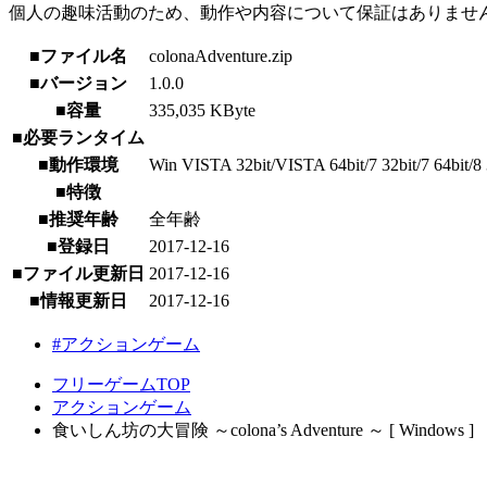
個人の趣味活動のため、動作や内容について保証はありませ
■ファイル名
colonaAdventure.zip
■バージョン
1.0.0
■容量
335,035 KByte
■必要ランタイム
■動作環境
Win VISTA 32bit/VISTA 64bit/7 32bit/7 64bit/8 3
■特徴
■推奨年齢
全年齢
■登録日
2017-12-16
■ファイル更新日
2017-12-16
■情報更新日
2017-12-16
#アクションゲーム
フリーゲームTOP
アクションゲーム
食いしん坊の大冒険 ～colona’s Adventure ～ [ Windows ]