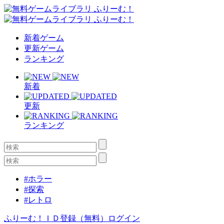
新着ゲーム
更新ゲーム
ランキング
新着
更新
ランキング
#ホラー
#探索
#レトロ
ふりーむ！ＩＤ登録（無料）
ログイン