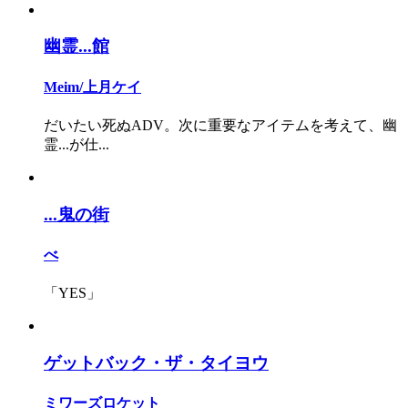
幽霊...館
Meim/上月ケイ
だいたい死ぬADV。次に重要なアイテムを考えて、幽
霊...が仕...
...鬼の街
べ
「YES」
ゲットバック・ザ・タイヨウ
ミワーズロケット