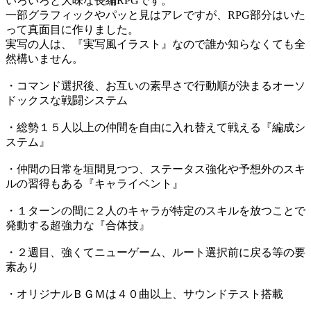
いろいろと大味な長編RPGです。
一部グラフィックやパッと見はアレですが、RPG部分はいた
って真面目に作りました。
実写の人は、『実写風イラスト』なので誰か知らなくても全
然構いません。
・コマンド選択後、お互いの素早さで行動順が決まるオーソ
ドックスな戦闘システム
・総勢１５人以上の仲間を自由に入れ替えて戦える『編成シ
ステム』
・仲間の日常を垣間見つつ、ステータス強化や予想外のスキ
ルの習得もある『キャライベント』
・１ターンの間に２人のキャラが特定のスキルを放つことで
発動する超強力な『合体技』
・２週目、強くてニューゲーム、ルート選択前に戻る等の要
素あり
・オリジナルＢＧＭは４０曲以上、サウンドテスト搭載