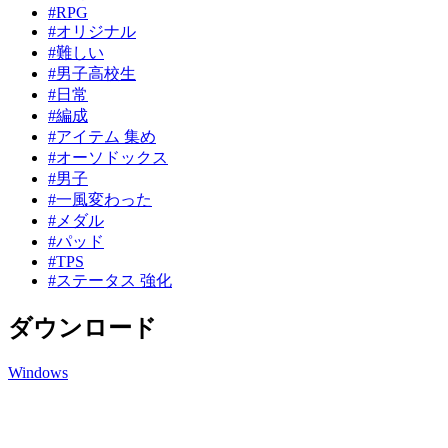
#RPG
#オリジナル
#難しい
#男子高校生
#日常
#編成
#アイテム 集め
#オーソドックス
#男子
#一風変わった
#メダル
#パッド
#TPS
#ステータス 強化
ダウンロード
Windows