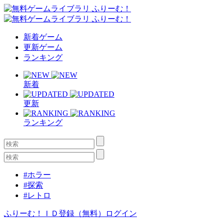
新着ゲーム
更新ゲーム
ランキング
新着
更新
ランキング
#ホラー
#探索
#レトロ
ふりーむ！ＩＤ登録（無料）
ログイン