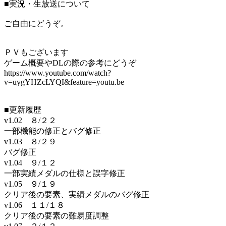
■実況・生放送について
ご自由にどうぞ。
ＰＶもございます
ゲーム概要やDLの際の参考にどうぞ
https://www.youtube.com/watch?
v=uygYHZcLYQI&feature=youtu.be
■更新履歴
v1.02 ８/２２
一部機能の修正とバグ修正
v1.03 ８/２９
バグ修正
v1.04 ９/１２
一部実績メダルの仕様と誤字修正
v1.05 ９/１９
クリア後の要素、実績メダルのバグ修正
v1.06 １１/１８
クリア後の要素の難易度調整