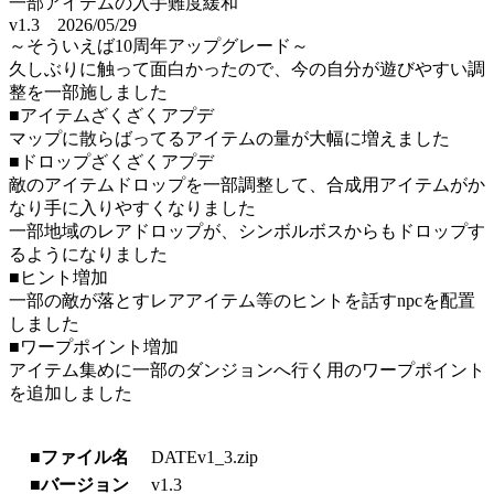
一部アイテムの入手難度緩和
v1.3 2026/05/29
～そういえば10周年アップグレード～
久しぶりに触って面白かったので、今の自分が遊びやすい調
整を一部施しました
■アイテムざくざくアプデ
マップに散らばってるアイテムの量が大幅に増えました
■ドロップざくざくアプデ
敵のアイテムドロップを一部調整して、合成用アイテムがか
なり手に入りやすくなりました
一部地域のレアドロップが、シンボルボスからもドロップす
るようになりました
■ヒント増加
一部の敵が落とすレアアイテム等のヒントを話すnpcを配置
しました
■ワープポイント増加
アイテム集めに一部のダンジョンへ行く用のワープポイント
を追加しました
■ファイル名
DATEv1_3.zip
■バージョン
v1.3