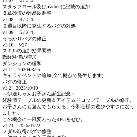
v1.07 ２/１２
スタッフロール及びreadmeに記載の追加
８章砂漠の難易度調整
v1.08 ３/０４
２週目以降に発生するバグの対処
v1.09 ５/２４
うっかりバグの修正
v1.10 5/27
スキルの追加効果調整
敵経験値の増加
ダンジョンの緩和
v1.11 2020/08/25
キャライベントの追加(全て拠点で発生します)
バグの修正
v1.2 2023/10/19
～伊達ちゃんお子さん誕生記念～
経験値テーブルの更新＆アイテムドロップテーブルの修正。
お子さんにも遊んでもらえる、令和仕様の遊びやすさになり
ました。
この機会に一風変わったRPGをぜひ。
v1.21 2026/05/22
メダル取得バグの修整