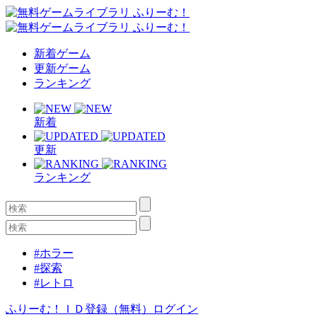
新着ゲーム
更新ゲーム
ランキング
新着
更新
ランキング
#ホラー
#探索
#レトロ
ふりーむ！ＩＤ登録（無料）
ログイン