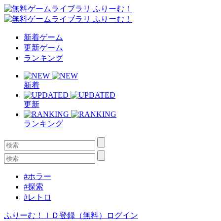
新着ゲーム
更新ゲーム
ランキング
新着
更新
ランキング
#ホラー
#探索
#レトロ
ふりーむ！ＩＤ登録（無料）
ログイン