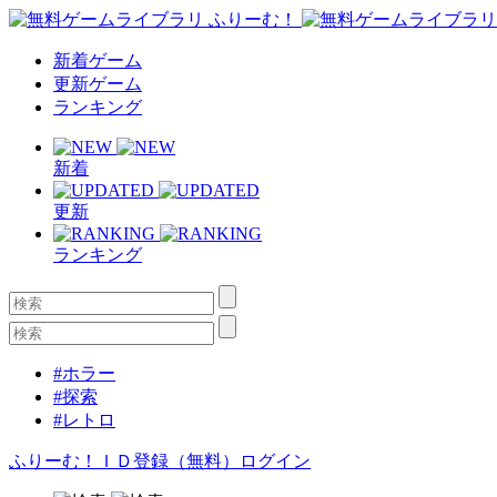
新着ゲーム
更新ゲーム
ランキング
新着
更新
ランキング
#ホラー
#探索
#レトロ
ふりーむ！ＩＤ登録（無料）
ログイン