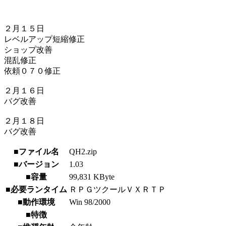
２月１５日
レベルアップ短縮修正
ショップ改善
混乱修正
依頼０７０修正
２月１６日
バグ改善
２月１８日
バグ改善
■ファイル名
QH2.zip
■バージョン
1.03
■容量
99,831 KByte
■必要ランタイム
ＲＰＧツクールＶＸＲＴＰ
■動作環境
Win 98/2000
■特徴