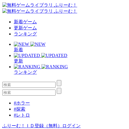
新着ゲーム
更新ゲーム
ランキング
新着
更新
ランキング
#ホラー
#探索
#レトロ
ふりーむ！ＩＤ登録（無料）
ログイン