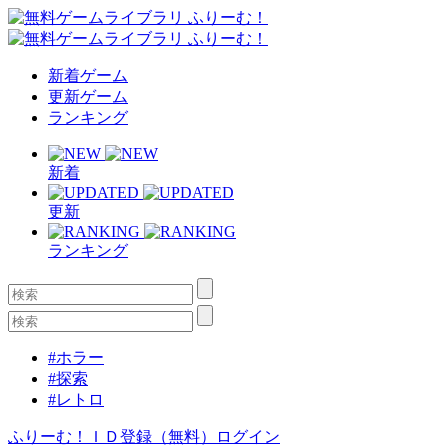
新着ゲーム
更新ゲーム
ランキング
新着
更新
ランキング
#ホラー
#探索
#レトロ
ふりーむ！ＩＤ登録（無料）
ログイン