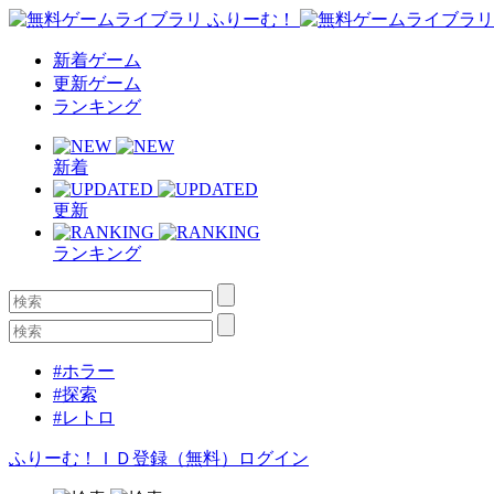
新着ゲーム
更新ゲーム
ランキング
新着
更新
ランキング
#ホラー
#探索
#レトロ
ふりーむ！ＩＤ登録（無料）
ログイン