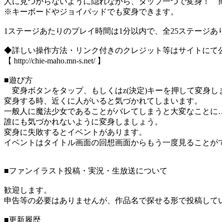
人に見つからないように隠れながら、タップ一つで変身！ 
※キーボードやジョイパッドでも変身できます。
1ステージあたりのプレイ時間は1分以内で、全25ステージあ
◆詳しい操作方法・リンク付きのクレジット等はサイトにて
【 http://chie-maho.mn-s.net/ 】
■遊び方
変身ボタンをタップ、もしくはz(決定)キーを押して変身し
変身する時、近くに人がいると気づかれてしまいます。
一般人に魔法少女であることがバレてしまうと大変なことに
誰にも気づかれないように変身しましょう。
変身に失敗するとイベントがあります。
イベントはタイトル画面の回想画面からもう一度見ることが
■ファンイラスト投稿・実況・生放送について
歓迎します。
申告等の必要はありませんが、作品名で探せる形で投稿して
■更新履歴