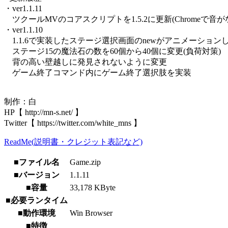
・ver1.1.11
ツクールMVのコアスクリプトを1.5.2に更新(Chromeで音
・ver1.1.10
1.1.6で実装したステージ選択画面のnewがアニメーション
ステージ15の魔法石の数を60個から40個に変更(負荷対策)
背の高い壁越しに発見されないように変更
ゲーム終了コマンド内にゲーム終了選択肢を実装
制作：白
HP【 http://mn-s.net/ 】
Twitter【 https://twitter.com/white_mns 】
ReadMe(説明書・クレジット表記など)
■ファイル名
Game.zip
■バージョン
1.1.11
■容量
33,178 KByte
■必要ランタイム
■動作環境
Win Browser
■特徴