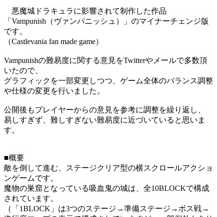
悪魔城ドラキュラに影響されて制作した作品
「Vampunish（ヴァンパニッシュ）」のマイナーチェンジ版
です。
（Castlevania fan made game）
Vampunishの難易度に関する意見をTwitterやメールで多数頂
いたので、
グラフィックを一部変更しつつ、ゲーム全体のバランス調整
や仕様の変更を行いました。
公開後もプレイヤーからの意見を参考に調整を繰り返し、
易しすぎず、難しすぎない難易度に近づいていると思いま
す。
■概要
敵を倒して進む、ステージクリア型の横スクロールアクショ
ンゲームです。
魔物の巣窟となっている吸血鬼の城は、全10BLOCKで構成
されています。
（「1BLOCK」は3つのステージ→準備ステージ→ボス戦→