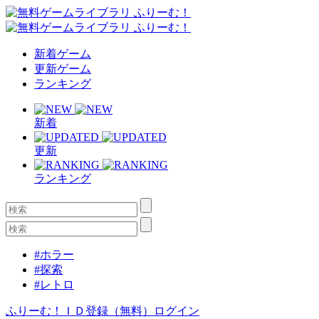
新着ゲーム
更新ゲーム
ランキング
新着
更新
ランキング
#ホラー
#探索
#レトロ
ふりーむ！ＩＤ登録（無料）
ログイン