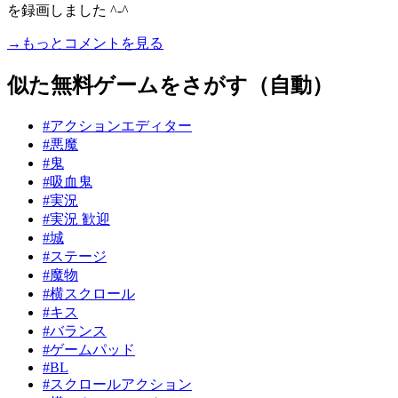
を録画しました ^-^
→もっとコメントを見る
似た無料ゲームをさがす（自動）
#アクションエディター
#悪魔
#鬼
#吸血鬼
#実況
#実況 歓迎
#城
#ステージ
#魔物
#横スクロール
#キス
#バランス
#ゲームパッド
#BL
#スクロールアクション