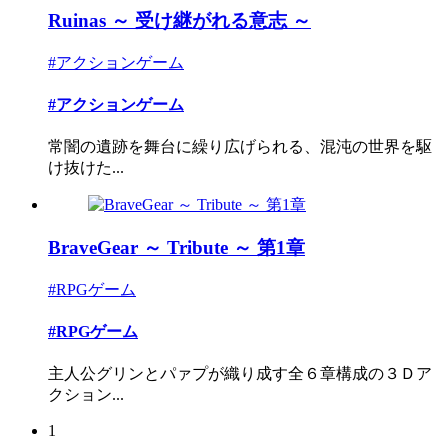
Ruinas ～ 受け継がれる意志 ～
#アクションゲーム
#アクションゲーム
常闇の遺跡を舞台に繰り広げられる、混沌の世界を駆
け抜けた...
BraveGear ～ Tribute ～ 第1章
#RPGゲーム
#RPGゲーム
主人公グリンとパァプが織り成す全６章構成の３Ｄア
クション...
1