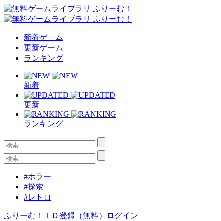
新着ゲーム
更新ゲーム
ランキング
新着
更新
ランキング
#ホラー
#探索
#レトロ
ふりーむ！ＩＤ登録（無料）
ログイン