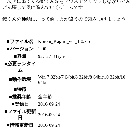
次々に出てくる鍵くん達をマウスでクリックしながらどん
どん壊して奥に進んでいくゲームです
鍵くんの種類によって倒し方が違うので気をつけましょう
■ファイル名
Koreni_Kagiru_ver_1.0.zip
■バージョン
1.00
■容量
92,127 KByte
■必要ランタイ
ム
Win 7 32bit/7 64bit/8 32bit/8 64bit/10 32bit/10
■動作環境
64bit
■特徴
■推奨年齢
全年齢
■登録日
2016-09-24
■ファイル更新
2016-09-24
日
■情報更新日
2016-09-24