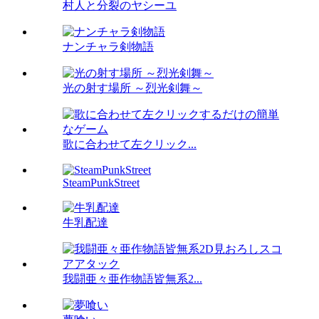
村人と分裂のヤシーユ
ナンチャラ剣物語
光の射す場所 ～烈光剣舞～
歌に合わせて左クリック...
SteamPunkStreet
牛乳配達
我闘亜々亜作物語皆無系2...