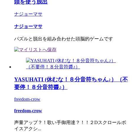
頭を使う脱出
ナジョーマサ
ナジョーマサ
パズルと脱出を組み合わせた頭脳的ゲームです
YASUHATI (休むな！８分音符ちゃん♪）（不
要停！８分音符醬♪）
freedom-crow
freedom-crow
声量アップ？！歌い手御用達？！！２Dスクロールボ
イスアクシ...