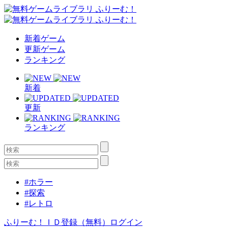
新着ゲーム
更新ゲーム
ランキング
新着
更新
ランキング
#ホラー
#探索
#レトロ
ふりーむ！ＩＤ登録（無料）
ログイン