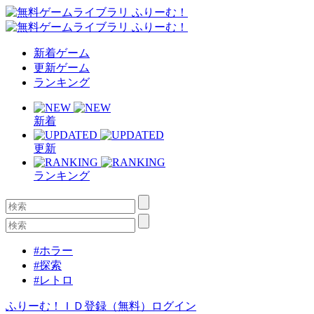
新着ゲーム
更新ゲーム
ランキング
新着
更新
ランキング
#ホラー
#探索
#レトロ
ふりーむ！ＩＤ登録（無料）
ログイン