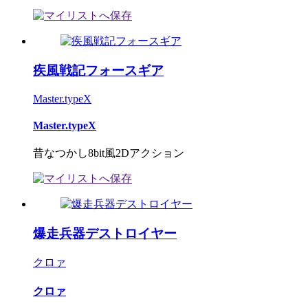
疾風戦記フォースギア
Master.typeX
Master.typeX
昔なつかし8bit風2Dアクション
爆走兵器デストロイヤー
クロァ
クロァ