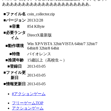
ああああああああああああああああああああああ。
■ファイル名
coin_collector.zip
■バージョン
2013/2/28
■容量
854 KByte
■必要ランタ
DirectX最新版
イム
Win XP/VISTA 32bit/VISTA 64bit/7 32bit/7
■動作環境
64bit/8 32bit/8 64bit
■特徴
バイオレンス
■推奨年齢
15歳以上（高校生～）
■登録日
2013-03-05
■ファイル更
2013-03-05
新日
■情報更新日
2013-03-05
#アクションゲーム
フリーゲームTOP
アクションゲーム