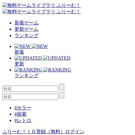
新着ゲーム
更新ゲーム
ランキング
新着
更新
ランキング
#ホラー
#探索
#レトロ
ふりーむ！ＩＤ登録（無料）
ログイン