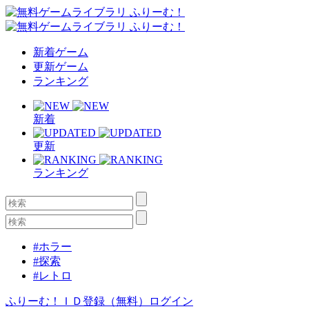
新着ゲーム
更新ゲーム
ランキング
新着
更新
ランキング
#ホラー
#探索
#レトロ
ふりーむ！ＩＤ登録（無料）
ログイン