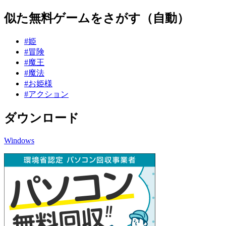
似た無料ゲームをさがす（自動）
#姫
#冒険
#魔王
#魔法
#お姫様
#アクション
ダウンロード
Windows