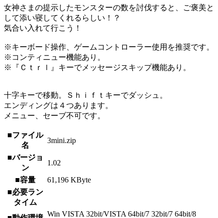
女神さまの提示したモンスターの数を討伐すると、ご褒美と
して添い寝してくれるらしい！？
気合い入れて行こう！
※キーボード操作、ゲームコントローラー使用を推奨です。
※コンティニュー機能あり。
※『Ｃｔｒｌ』キーでメッセージスキップ機能あり。
十字キーで移動。Ｓｈｉｆｔキーでダッシュ。
エンディングは４つあります。
メニュー、セーブ不可です。
■ファイル
3mini.zip
名
■バージョ
1.02
ン
■容量
61,196 KByte
■必要ラン
タイム
Win VISTA 32bit/VISTA 64bit/7 32bit/7 64bit/8
■動作環境