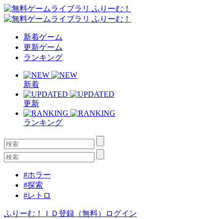
新着ゲーム
更新ゲーム
ランキング
新着
更新
ランキング
#ホラー
#探索
#レトロ
ふりーむ！ＩＤ登録（無料）
ログイン