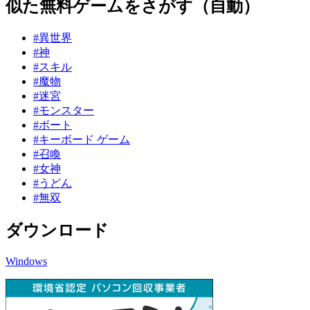
似た無料ゲームをさがす（自動）
#異世界
#神
#スキル
#魔物
#迷宮
#モンスター
#ボート
#キーボード ゲーム
#召喚
#女神
#うどん
#無双
ダウンロード
Windows