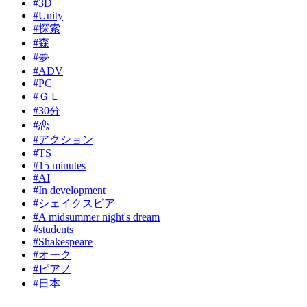
#3D
#Unity
#探索
#森
#夢
#ADV
#PC
#ＧＬ
#30分
#恋
#アクション
#TS
#15 minutes
#AI
#In development
#シェイクスピア
#A midsummer night's dream
#students
#Shakespeare
#オーク
#ピアノ
#日本