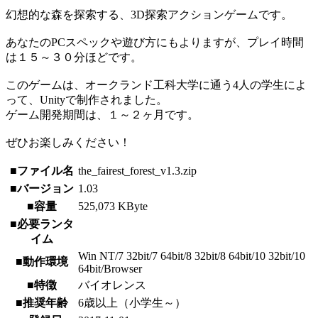
幻想的な森を探索する、3D探索アクションゲームです。
あなたのPCスペックや遊び方にもよりますが、プレイ時間
は１５～３０分ほどです。
このゲームは、オークランド工科大学に通う4人の学生によ
って、Unityで制作されました。
ゲーム開発期間は、１～２ヶ月です。
ぜひお楽しみください！
■ファイル名
the_fairest_forest_v1.3.zip
■バージョン
1.03
■容量
525,073 KByte
■必要ランタ
イム
Win NT/7 32bit/7 64bit/8 32bit/8 64bit/10 32bit/10
■動作環境
64bit/Browser
■特徴
バイオレンス
■推奨年齢
6歳以上（小学生～）