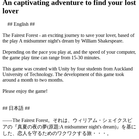
An captivating adventure to find your lost
lover
## English ##
The Fairest Forest - an exciting journey to save your lover, based of
the play A midsummer night's dream by William Shakespeare.
Depending on the pace you play at, and the speed of your computer,
the game play time can range from 15-30 minutes.
This game was created with Unity by four students from Auckland
University of Technology. The development of this game took
around a month to two months.
Please enjoy the game!
## 日本語 ##
――The Fairest Forest。それは、ウィリアム・シェイクスピ
アの『真夏の夜の夢(原題:A midsummer night's dream)』を基に
した、恋人を守るためのワクワクする旅・・・。