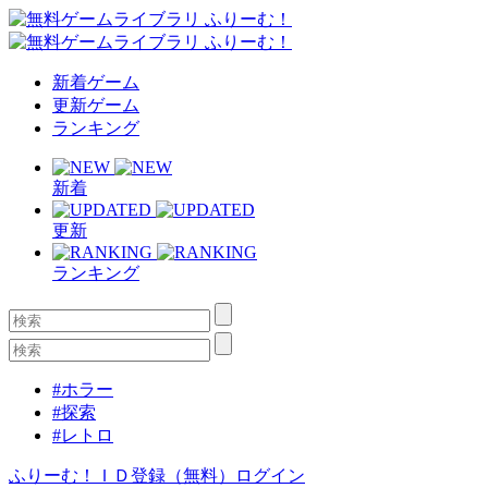
新着ゲーム
更新ゲーム
ランキング
新着
更新
ランキング
#ホラー
#探索
#レトロ
ふりーむ！ＩＤ登録（無料）
ログイン