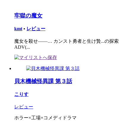
牢獄の魔女
kmt
•
レビュー
魔女を殺せ――… カンスト勇者と生け贄...の探索
ADV(...
貝木機械怪異課 第３話
こりす
レビュー
ホラー×工場×コメディドラマ