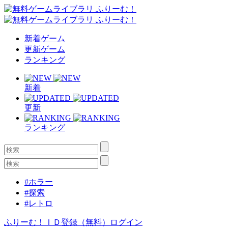
新着ゲーム
更新ゲーム
ランキング
新着
更新
ランキング
#ホラー
#探索
#レトロ
ふりーむ！ＩＤ登録（無料）
ログイン