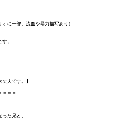
リオに一部、流血や暴力描写あり）
です。
大丈夫です。】
＝＝＝＝
なった兄と、