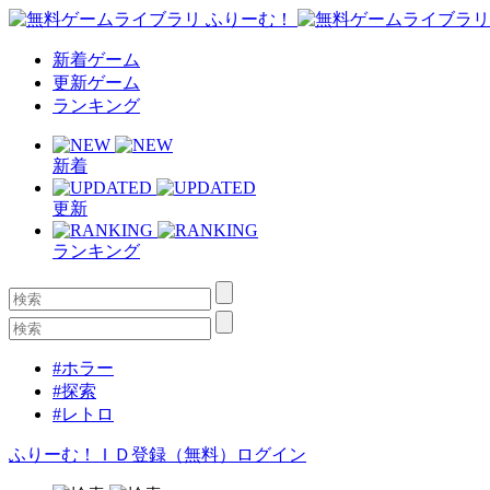
新着ゲーム
更新ゲーム
ランキング
新着
更新
ランキング
#ホラー
#探索
#レトロ
ふりーむ！ＩＤ登録（無料）
ログイン