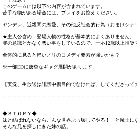
このゲームには以下の内容が含まれています。
苦手な物がある場合には、プレイをお控えください。
ヤンデレ、近親間の恋愛、その他反社会的行為（おまけシナ
★主人公含め、登場人物の性格が基本的によくありません。
罪の意識とかなく悪い事をしているので、一応12歳以上推奨
全体的に見ると軽いノリのコメディ要素が強いかも？
※一部EDに唐突なギャグ展開があります。
【実況、生放送は誹謗中傷目的でなければ、してくださって
＝＝＝＝＝＝＝＝＝＝＝＝＝＝＝＝＝＝＝＝＝＝＝＝＝＝＝
◆ＳＴＯＲＹ◆
妹と結ばれないならこんな世界ぶっ壊してやる！ と魔王に
そんな兄を探しにきた妹の話。