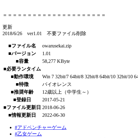
＝＝＝＝＝＝＝＝＝＝＝＝＝＝＝＝＝＝＝＝＝
更新
2018/6/26 ver1.01 不要ファイル削除
■ファイル名
owarusekai.zip
■バージョン
1.01
■容量
58,277 KByte
■必要ランタイム
■動作環境
Win 7 32bit/7 64bit/8 32bit/8 64bit/10 32bit/10 6
■特徴
バイオレンス
■推奨年齢
12歳以上（中学生～）
■登録日
2017-05-21
■ファイル更新日
2018-06-26
■情報更新日
2022-06-30
#アドベンチャーゲーム
#乙女ゲーム