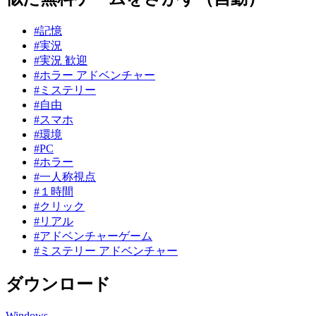
#記憶
#実況
#実況 歓迎
#ホラー アドベンチャー
#ミステリー
#自由
#スマホ
#環境
#PC
#ホラー
#一人称視点
#１時間
#クリック
#リアル
#アドベンチャーゲーム
#ミステリー アドベンチャー
ダウンロード
Windows