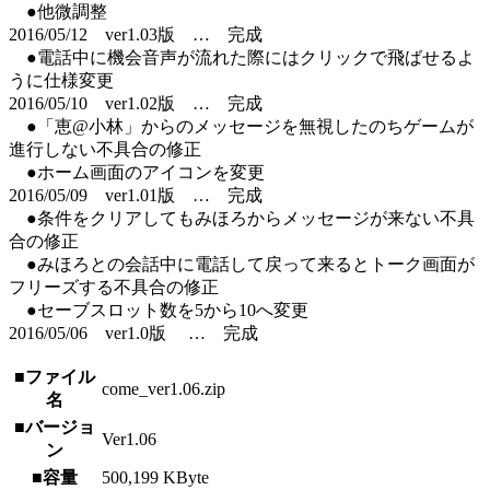
●他微調整
2016/05/12 ver1.03版 … 完成
●電話中に機会音声が流れた際にはクリックで飛ばせるよ
うに仕様変更
2016/05/10 ver1.02版 … 完成
●「恵@小林」からのメッセージを無視したのちゲームが
進行しない不具合の修正
●ホーム画面のアイコンを変更
2016/05/09 ver1.01版 … 完成
●条件をクリアしてもみほろからメッセージが来ない不具
合の修正
●みほろとの会話中に電話して戻って来るとトーク画面が
フリーズする不具合の修正
●セーブスロット数を5から10へ変更
2016/05/06 ver1.0版 … 完成
■ファイル
come_ver1.06.zip
名
■バージョ
Ver1.06
ン
■容量
500,199 KByte