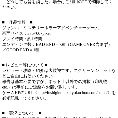
どうしても音を消したい場合はご利用のPCで調節してく
ださい。
■ 作品情報 ■
ジャンル：ミステリーホラーアドベンチャーゲーム
画面サイズ：375×667pixel
プレイ時間：約1時間
エンディング数：BAD END＝7種（GAME OVER含まず）
／GOOD END＝1種
■ レビュー等について ■
レビュー・攻略・紹介は大歓迎です。スクリーンショットな
どご自由にお使いください。
報告は基本不要ですが、ネット上以外での掲載（印刷物
etc.）は事前にご連絡をお願い致します。
ゲームHPのURL《http://fushiginoneko.yokochou.com/come/》を
必ず記載してください。
■ 実況について ■