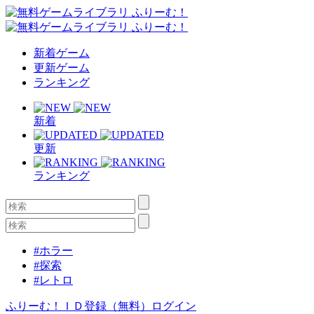
新着ゲーム
更新ゲーム
ランキング
新着
更新
ランキング
#ホラー
#探索
#レトロ
ふりーむ！ＩＤ登録（無料）
ログイン