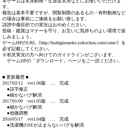
本ゲームは実況動画・生放送実況などにお使いいただけま
す。
報告は基本不要ですが、閲覧制限のあるもの・有料動画など
の場合は事前にご連絡をお願い致します。
誹謗中傷目的での実況はおやめください。
投稿・鑑賞はマナーを守り、お互いに気持ちのよい環境で楽
しみましょう。
ゲームHPのURL《http://fushiginoneko.yokochou.com/come/》を
必ず記載してください。
※初見実況の方へ向けてのガイドラインがございます。
ゲームHPの「ダウンロード」ページをご一読ください。
■ 更新履歴 ■
2017/02/12 ver1.06版 … 完成
●誤字修正
●細かなバグ解消
2017/01/09 ver1.05版 … 完成
●細かなバグ解消
●他微調整
2016/05/17 ver1.04版 … 完成
●洗濯機のSEが止まらないバグを解消