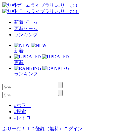
新着ゲーム
更新ゲーム
ランキング
新着
更新
ランキング
#ホラー
#探索
#レトロ
ふりーむ！ＩＤ登録（無料）
ログイン