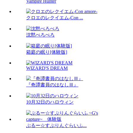
Vampire Hunter
クロエのレクイエム-Con ...
沈黙ぺろぺろ
箱庭の眠り[体験版]
WIZARD'S DREAM
『奇譚書員のはなしⅢ』
10月32日のハロウィン
ぶるー☆すぷりんぐらいふ...