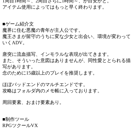
1周目1時間～、2周目さらに1時間～、が目安かと。
アイテム使用によってはもっと早く終わります。
■ゲーム紹介文
魔界に住む悪魔の青年が主人公です。
魔王さまが留守のうちに変な少女と出会い、環境が変わって
いくADV。
唐突に流血描写、インモラルな表現が出てきます。
また、そういった意図はありませんが、同性愛ととられる描
写があります。
念のために15歳以上のプレイを推奨します。
ほぼバッドエンドのマルチエンドです。
攻略はフォルダ内のメモ帳に入っております。
周回要素、おまけ要素あり。
■制作ツール
RPGツクールVX