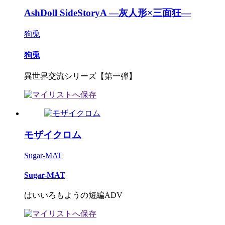
AshDoll SideStoryA ―灰人形×三面狂―
狗兎
狗兎
異世界交流シリーズ【第一弾】
モザイクロム
Sugar-MAT
Sugar-MAT
はいいろもようの短編ADV