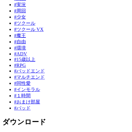
#実況
#周回
#少女
#ツクール
#ツクール VX
#魔王
#自由
#環境
#ADV
#15歳以上
#RPG
#バッドエンド
#マルチエンド
#同性愛
#インモラル
#１時間
#おまけ部屋
#パッド
ダウンロード