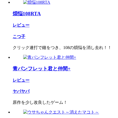
煩悩108RTA
レビュー
こつ子
クリック連打で鐘をつき、108の煩悩を消し去れ！！
青パンフレット君と仲間+
レビュー
ヤパヤパ
原作を少し改良したゲーム！