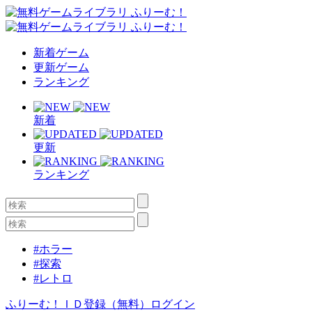
新着ゲーム
更新ゲーム
ランキング
新着
更新
ランキング
#ホラー
#探索
#レトロ
ふりーむ！ＩＤ登録（無料）
ログイン