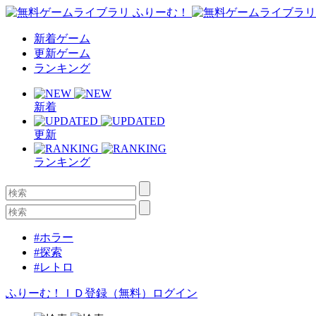
新着ゲーム
更新ゲーム
ランキング
新着
更新
ランキング
#ホラー
#探索
#レトロ
ふりーむ！ＩＤ登録（無料）
ログイン