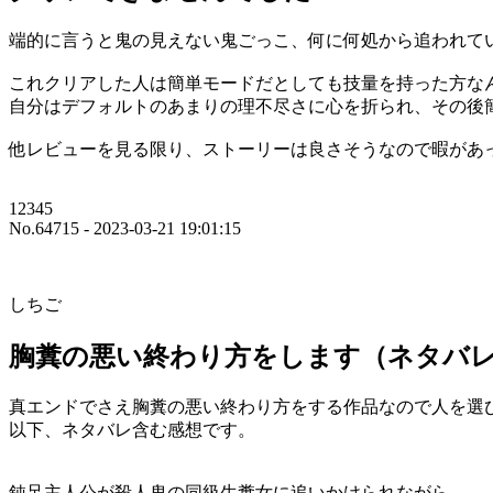
端的に言うと鬼の見えない鬼ごっこ、何に何処から追われて
これクリアした人は簡単モードだとしても技量を持った方な
自分はデフォルトのあまりの理不尽さに心を折られ、その後
他レビューを見る限り、ストーリーは良さそうなので暇があ
12345
No.64715 - 2023-03-21 19:01:15
しちご
胸糞の悪い終わり方をします（ネタバ
真エンドでさえ胸糞の悪い終わり方をする作品なので人を選
以下、ネタバレ含む感想です。
鈍足主人公が殺人鬼の同級生糞女に追いかけられながら、