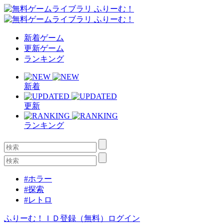
新着ゲーム
更新ゲーム
ランキング
新着
更新
ランキング
#ホラー
#探索
#レトロ
ふりーむ！ＩＤ登録（無料）
ログイン