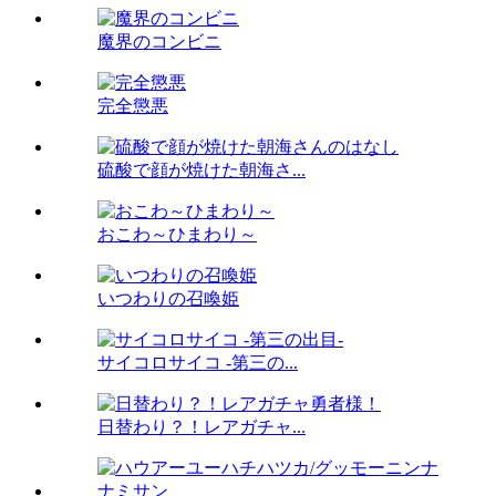
魔界のコンビニ
完全懲悪
硫酸で顔が焼けた朝海さ...
おこわ～ひまわり～
いつわりの召喚姫
サイコロサイコ -第三の...
日替わり？！レアガチャ...