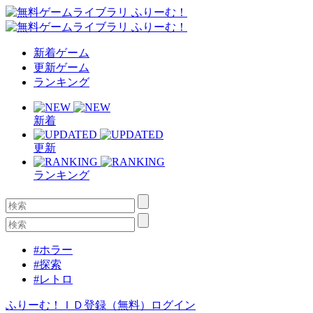
新着ゲーム
更新ゲーム
ランキング
新着
更新
ランキング
#ホラー
#探索
#レトロ
ふりーむ！ＩＤ登録（無料）
ログイン