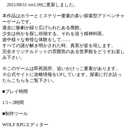
2021/09/11 ver1.09に更新しました。
本作品はホラーとミステリー要素の多い探索型アドベンチャ
ーゲームです。
過去に惨劇が繰り広げられたある廃館。
少女は何かを探し徘徊する。それを追う精神科医。
途中様々な奇怪な体験をして……
すべての謎が解き明かされた時、真実が姿を現します。
完全オリジナルドットの雰囲気のある世界観をどうぞお楽し
み下さい。
※このゲームは即死箇所、追いかけっこ要素があります。
※公式サイトに攻略情報をUPしています。探索に行き詰っ
たらこちらをご覧下さい。
■プレイ時間
1.5～2時間
■制作ツール
WOLF RPGエディター