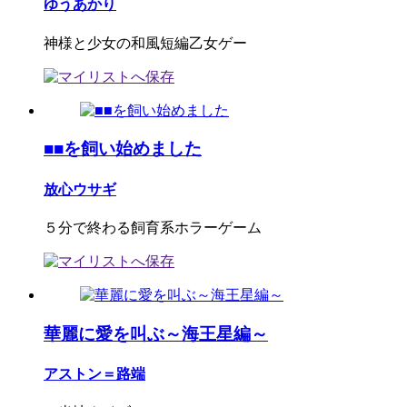
ゆうあかり
神様と少女の和風短編乙女ゲー
■■を飼い始めました
放心ウサギ
５分で終わる飼育系ホラーゲーム
華麗に愛を叫ぶ～海王星編～
アストン＝路端