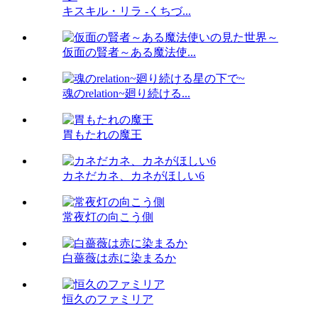
キスキル・リラ -くちづ...
仮面の賢者～ある魔法使...
魂のrelation~廻り続ける...
胃もたれの魔王
カネだカネ、カネがほしい6
常夜灯の向こう側
白薔薇は赤に染まるか
恒久のファミリア