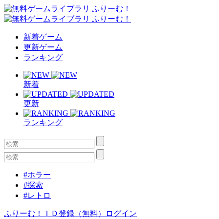
新着ゲーム
更新ゲーム
ランキング
新着
更新
ランキング
#ホラー
#探索
#レトロ
ふりーむ！ＩＤ登録（無料）
ログイン