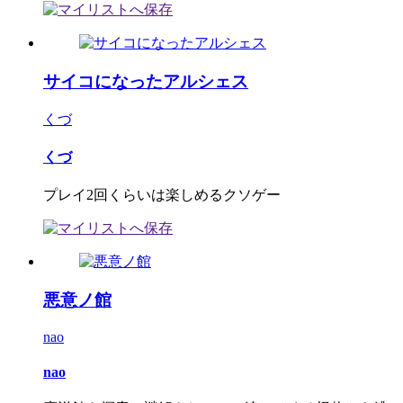
サイコになったアルシェス
くづ
くづ
プレイ2回くらいは楽しめるクソゲー
悪意ノ館
nao
nao