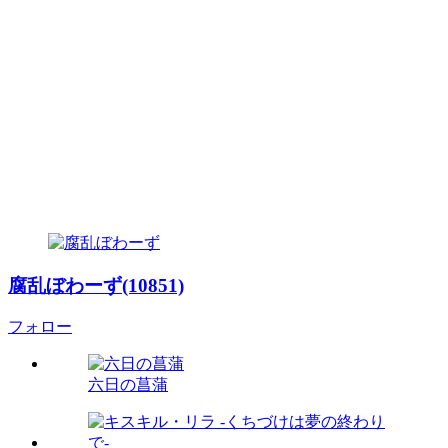
腐乱ぼわーず(10851)
フォロー
六日の菖蒲