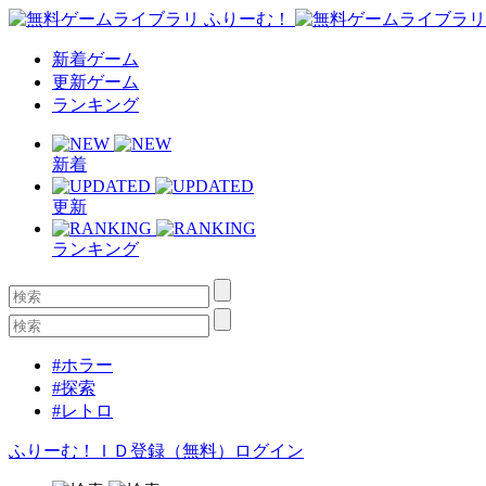
新着ゲーム
更新ゲーム
ランキング
新着
更新
ランキング
#ホラー
#探索
#レトロ
ふりーむ！ＩＤ登録（無料）
ログイン