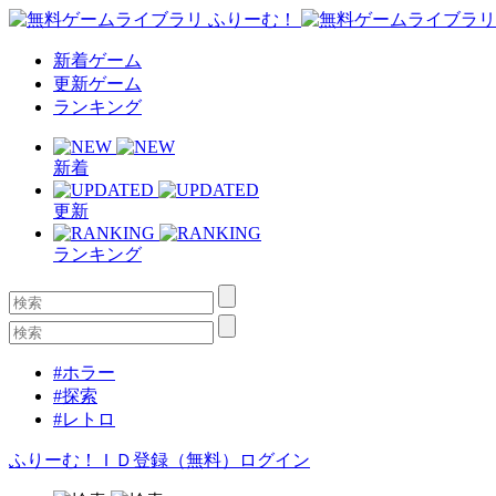
新着ゲーム
更新ゲーム
ランキング
新着
更新
ランキング
#ホラー
#探索
#レトロ
ふりーむ！ＩＤ登録（無料）
ログイン