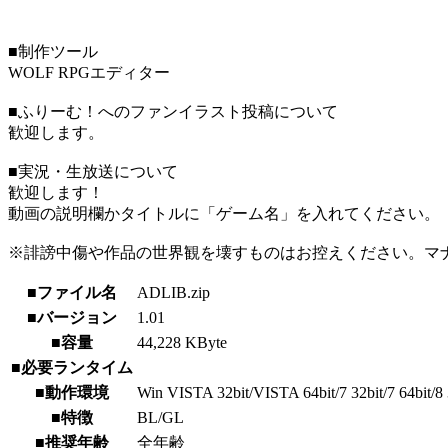
■制作ツール
WOLF RPGエディター
■ふりーむ！へのファンイラスト投稿について
歓迎します。
■実況・生放送について
歓迎します！
動画の説明欄かタイトルに「ゲーム名」を入れてください。
※誹謗中傷や作品の世界観を壊すものはお控えください。マ
■ファイル名
ADLIB.zip
■バージョン
1.01
■容量
44,228 KByte
■必要ランタイム
■動作環境
Win VISTA 32bit/VISTA 64bit/7 32bit/7 64bit/8 3
■特徴
BL/GL
■推奨年齢
全年齢