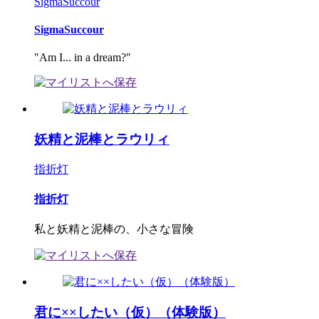
SigmaSuccour
SigmaSuccour
"Am I... in a dream?"
妖精と泥棒とラウリィ
指折灯
指折灯
私と妖精と泥棒の、小さな冒険
君に××したい（仮）（体験版）