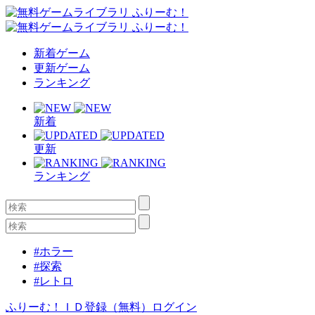
新着ゲーム
更新ゲーム
ランキング
新着
更新
ランキング
#ホラー
#探索
#レトロ
ふりーむ！ＩＤ登録（無料）
ログイン