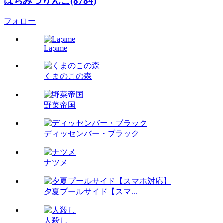
はちみつりんご(8784)
フォロー
La;яme
くまのこの森
野菜帝国
ディッセンバー・ブラック
ナツメ
夕夏プールサイド【スマ...
人殺し