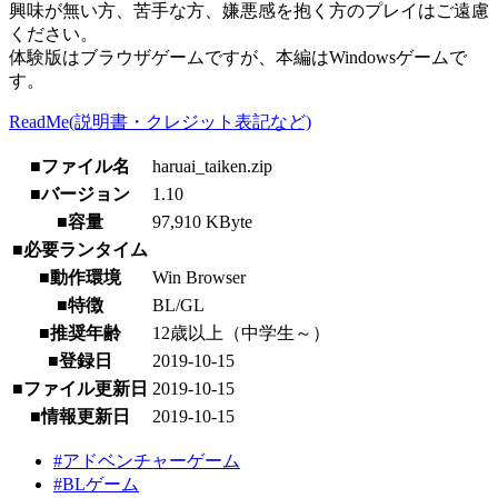
興味が無い方、苦手な方、嫌悪感を抱く方のプレイはご遠慮
ください。
体験版はブラウザゲームですが、本編はWindowsゲームで
す。
ReadMe(説明書・クレジット表記など)
■ファイル名
haruai_taiken.zip
■バージョン
1.10
■容量
97,910 KByte
■必要ランタイム
■動作環境
Win Browser
■特徴
BL/GL
■推奨年齢
12歳以上（中学生～）
■登録日
2019-10-15
■ファイル更新日
2019-10-15
■情報更新日
2019-10-15
#アドベンチャーゲーム
#BLゲーム