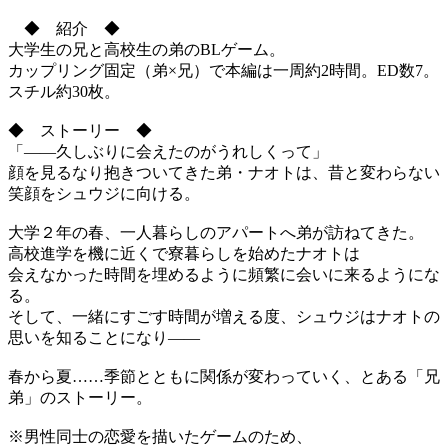
◆ 紹介 ◆
大学生の兄と高校生の弟のBLゲーム。
カップリング固定（弟×兄）で本編は一周約2時間。ED数7。
スチル約30枚。
◆ ストーリー ◆
「――久しぶりに会えたのがうれしくって」
顔を見るなり抱きついてきた弟・ナオトは、昔と変わらない
笑顔をシュウジに向ける。
大学２年の春、一人暮らしのアパートへ弟が訪ねてきた。
高校進学を機に近くで寮暮らしを始めたナオトは
会えなかった時間を埋めるように頻繁に会いに来るようにな
る。
そして、一緒にすごす時間が増える度、シュウジはナオトの
思いを知ることになり――
春から夏……季節とともに関係が変わっていく、とある「兄
弟」のストーリー。
※男性同士の恋愛を描いたゲームのため、